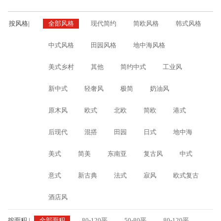
按风格
|
全部风格
现代简约
简欧风格
韩式风格
中式风格
田园风格
地中海风格
美式乡村
其他
简约中式
工业风
新中式
轻奢风
极简
奶油风
原木风
欧式
北欧
简欧
港式
后现代
混搭
田园
日式
地中海
美式
简美
东南亚
复古风
中式
意式
新古典
法式
寂风
欧式复古
酒店风
按面积
|
全部面积
80-120平
50-80平
80-120平