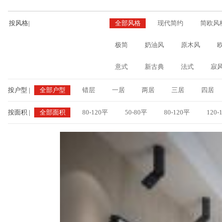
按风格
|
全部风格
现代简约
简欧风
极简
奶油风
原木风
意式
新古典
法式
寂
按户型
|
全部户型
错层
一居
两居
三居
四居
按面积
|
全部面积
80-120平
50-80平
80-120平
120-