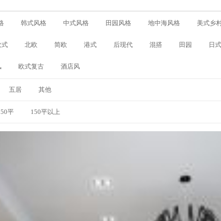
格
韩式风格
中式风格
田园风格
地中海风格
美式乡
欧式
北欧
简欧
港式
后现代
混搭
田园
日
风
欧式复古
酒店风
五居
其他
150平
150平以上